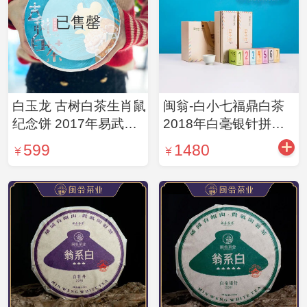
已售罄
白玉龙 古树白茶生肖鼠
闽翁-白小七福鼎白茶
纪念饼 2017年易武贡
2018年白毫银针拼配
眉精品双子饼 两片装
54g
599
1480
360g