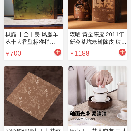
枞馫 十全十美 凤凰单
森晒 黄金陈皮 2011年
丛十大香型标准样
新会茶坑老树陈皮 玻璃
5g*20 中国茶叶博物馆
罐装100g/罐
700
1188
监制并馆藏