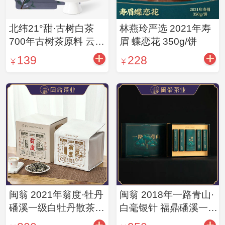
北纬21°甜·古树白茶
林燕玲严选 2021年寿
700年古树茶原料 云南
眉 蝶恋花 350g/饼
古树白茶创始人范承胜
139
228
匠制 林燕玲工夫茶
闽翁 2021年翁度·牡丹
闽翁 2018年一路青山·
磻溪一级白牡丹散茶
白毫银针 福鼎磻溪一级
300g/盒
白毫银针 50g