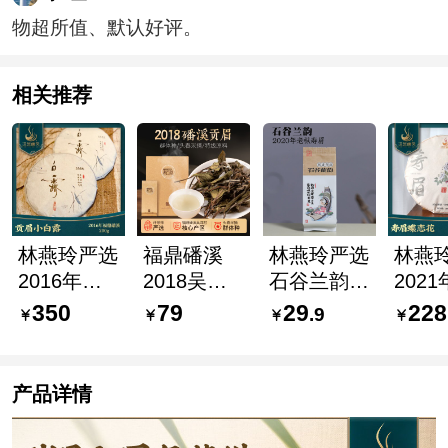
物超所值、默认好评。
相关推荐
林燕玲严选
福鼎磻溪
林燕玲严选
林燕
2016年贡
2018吴洋
石谷兰韵老
202
眉 小白露
村贡眉 群
枞寿眉
眉 蝶
350
79
29
228
.9
福鼎磻溪
体种特级原
2020年
350g
200g
料 林燕玲
300g/盒
严选
产品详情