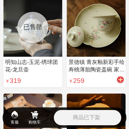
已售罄
明知山志-玉泥-绣球团
景德镇 青灰釉新彩手绘
花-龙旦壶
寿桃薄胎陶瓷盖碗 家用
中式典雅泡茶壶承（2
319
259
款可选）
商品已下架
客服
购物车