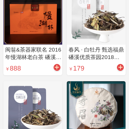
闽翁&茶器家联名 2016
春风 · 白牡丹 甄选福鼎
年慢湖林老白茶 磻溪核
磻溪优质茶园2018年
心产区 礼盒装240g
的原料 不添一物 自然
888
179
萎凋 林燕玲工夫茶