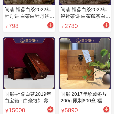
闽翁-福鼎白茶2022年
闽翁-福鼎白茶2022年
牡丹饼 白茶白牡丹饼茶
银针茶饼 白茶藏茶白毫
350g/饼
银针饼茶350g/饼
798
2780
闽翁-福鼎白茶2019年
闽翁 2017年珍藏冬片
白宝箱 · 白毫银针 藏茶
200g 限制600盒 福鼎
白茶白毫银针560g/盒
白茶
15000
5890