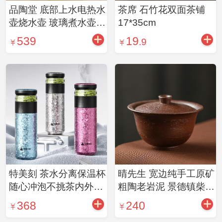
品陶堂 底部上水电热水
茶席 石竹花双面茶铺
壶烧水壶 玻璃煮水壶智
17*35cm
能全自动电茶炉（4款
539
19
.9
可选）
特美刻 茶水分离保温杯
晴先生 宽边纯手工原矿
随心冲泡不挑茶内外双
粗陶老岩泥 景德镇柴烧
层纯钛茶水分离泡茶新
大号天地茶碗茶杯盖碗
368
240
款男女大容量钛水杯子
老岩泥盖碗（无托）