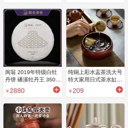
闽翁 2019年特级白牡
纯铜上彩水盂茶洗大号
丹饼 磻溪牡丹王 350g/
特大家用日式茶水缸小
饼
号建水水洗 铜茶洗-红
2880
209