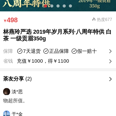
498
热度677
林燕玲严选 2019年岁月系列·八周年特供 白
茶 一级贡眉350g
保障
7天退货
正品保障
假一赔十
省钱
充值￥1000，得￥1100
茶友分享
(2)
淡*思
物超所值。
于*金