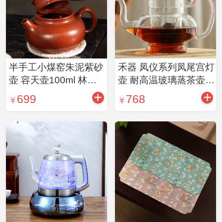
半手工小煤窑朱泥紫砂
禾器 凤仪系列凤尾宫灯
壶 容天壶100ml 林燕
壶 耐高温玻璃蒸茶壶
玲严选
（2色可选）
699
768