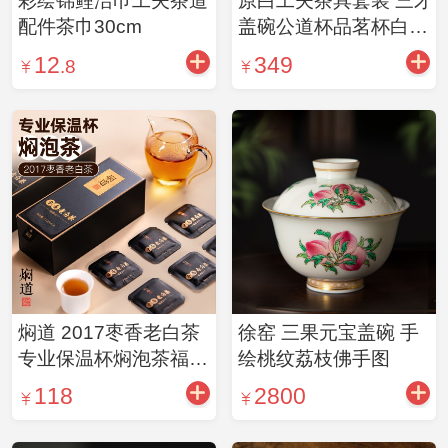
彩绘锦鲤洁巾工夫茶道
原白工夫茶具套装 三才
配件茶巾30cm
盖碗公道杯品茗杯白瓷
茶叶罐原白公道杯茶具
12
349
.8
组合
焖道 2017枣香老白茶
徐窑 三果元宝盖碗 手
专业保温杯焖泡茶福鼎
绘桃纹荔枝佛手图
春季一级原料天然枣香
118
2800