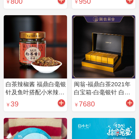
800
950
白茶辣椒酱 福鼎白毫银
闽翁-福鼎白茶2021年
针及鱼叶搭配小米辣椒
白宝箱-白毫银针 白茶
酱 辣而不燥 回味甘甜
藏茶白毫银针400g
39
7680
200g/瓶