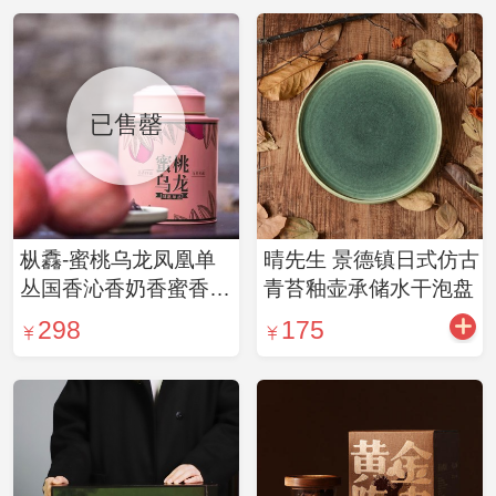
已售罄
枞馫-蜜桃乌龙凤凰单
晴先生 景德镇日式仿古
丛国香沁香奶香蜜香乌
青苔釉壶承储水干泡盘
龙茶单枞100g/罐
298
175