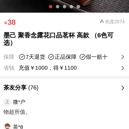
38
热度2674
墨己 聚香念露花口品茗杯 高款 （6色可
选）
保障
7天退货
正品保障
假一赔十
省钱
充值￥1000，得￥1100
茶友分享
(76)
微*户
物超所值。
茶*8