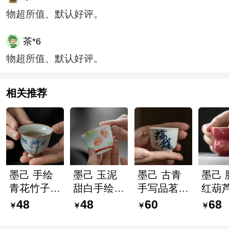
物超所值、默认好评。
茶*6
物超所值、默认好评。
相关推荐
墨己 手绘
墨己 玉泥
墨己 古青
墨己 
青花竹子陶
甜白手绘品
手写品茗杯
红葫
瓷品茗杯
茗杯 国风
搞钱 釉下
功夫
48
48
60
68
仿古做旧功
金鱼功夫茶
彩陶瓷茶具
人品
夫茶具单杯
具家用陶瓷
喝茶小杯
金银