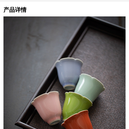
小号
喝茶小杯子
陶瓷
产品详情
（2色
选）