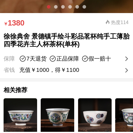
1380
热度114
徐徐典舍 景德镇手绘斗彩品茗杯纯手工薄胎
四季花卉主人杯茶杯(单杯)
保障
7天退货
正品保障
假一赔十
省钱
充值￥1000，得￥1100
相关推荐