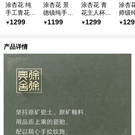
涂杏花 纯
涂杏花 景
涂杏花 青
涂杏花
手工青花瓷
德镇纯手工
花主人杯
师级
茶杯 陶瓷
手绘茶杯
景德镇陶瓷
精致
1299
1199
1299
129
主人杯个人
陶瓷功夫茶
功夫茶具茶
茶杯 
单杯 手绘
具主人杯单
杯 手工手
镇家
青花功夫茶
杯 青花瓷
绘青花瓷品
主人杯
产品详情
杯茶具喝茶
客杯斗彩团
茗杯 中式
具单
杯子 高端
花碟杯 品
传统怀旧喝
茶碗
茶器大号单
茗喝茶小杯
茶杯子皮球
约中
杯 斗彩福
子 涂杏花-
花杯 斗彩
杯子 
禄万代杯
斗彩团花碟
皮球花杯
双龙
杯