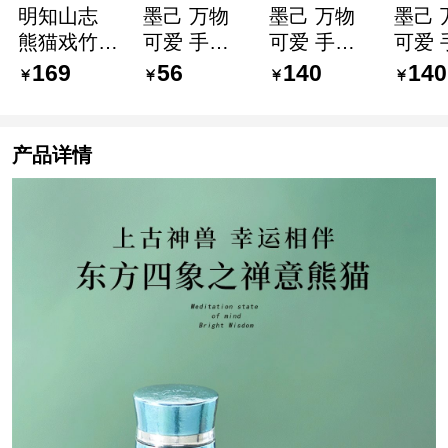
明知山志
墨己 万物
墨己 万物
墨己 
熊猫戏竹手
可爱 手绘
可爱 手绘
可爱 
绘盖碗 文
熊猫茶杯
熊猫盖碗
熊猫
169
56
140
140
人茶具 川
玉泥白瓷家
玉泥白瓷家
点盘 
蜀文化 (约
用品茗杯
用功夫茶具
茶具
130ml 配礼
功夫茶具单
泡茶碗 可
代干
产品详情
盒)
杯
爱系
承