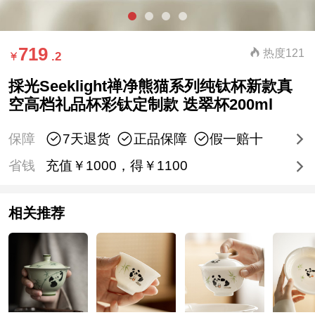
719
热度121
.2
採光Seeklight禅净熊猫系列纯钛杯新款真
空高档礼品杯彩钛定制款 迭翠杯200ml
保障
7天退货
正品保障
假一赔十
省钱
充值￥1000，得￥1100
相关推荐